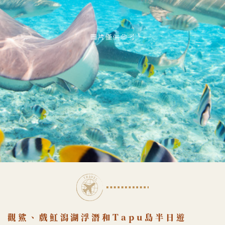
圖片僅供參考
觀鯊、戲魟潟湖浮潛和Tapu島半日遊