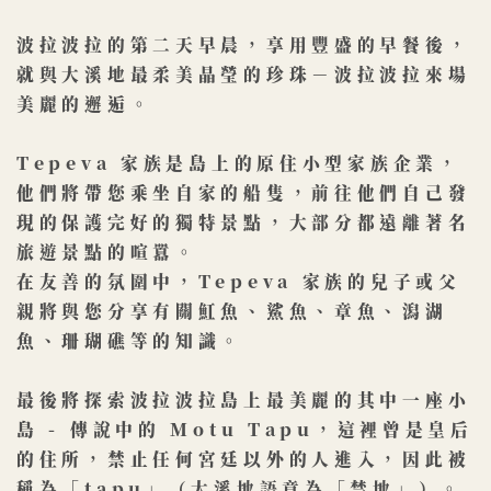
波拉波拉的第二天早晨，享用豐盛的早餐後，
就與大溪地最柔美晶瑩的珍珠－​波拉波拉來場
美麗的邂逅。
Tepeva 家族是島上的原住小型家族企業，
他們將帶您乘坐自家的船隻，前​往他們自己發
現的保護完好的獨特景點，大部分都遠離著名
旅遊景點的喧囂。
在友善的氛圍中，Tepeva 家族的兒子或父
親將與您分享有關魟魚、鯊魚、​章魚、潟湖
魚、珊瑚礁等的知識。
最後將探索波拉波拉島上最美麗的其中一座小
島 - 傳說中的 Motu Tapu，​這裡曾是皇后
的住所，禁止任何宮廷以外的人進入，因此被
稱為「tapu」（大​溪地語意為「禁地」）。