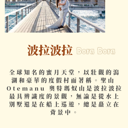
波拉波拉
Bora Bora
全球知名的蜜月天堂，以​壯觀的潟
湖和豪華的度假​村而著稱。聖山 ​
Otemanu 奧特瑪奴山​是波拉波拉
最具辨識度的​景觀，無論是從水上
別墅​還是在船上巡遊，總是矗​立在
背景中。