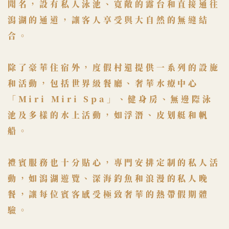
聞名，設有私人泳池、寬敞的露台和直接​通往
潟湖的通道，讓客人享受與大自然的無縫結
合。
除了豪華住宿外，度假村還提供一系列的設施
和活動，包括世界級​餐廳、奢華水療中心
「Miri Miri Spa」、健身房、無邊際泳
池​及多樣的水上活動，如浮潛、皮划艇和帆
船。
禮賓服務也十分貼心，專門安排定制的私人活
動，如潟湖遊覽、深​海釣魚和浪漫的私人晚
餐，讓每位賓客感受極致奢華的熱帶假期體​
驗。