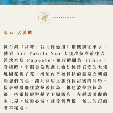
東京-大溪地
從台灣（高雄、台北皆適用）搭機前往東京，
轉乘 Air Tahiti Nui 大溪​地航空前往大
溪地本島 Papeete、飛行時間約 11hrs。
登機時，空服員為​您獻上宛如純淨真愛的大溪
地國花梔子花，機艙內幸福愉快的氣氛立刻溫
暖您​們的心，讓此夢幻之旅有個甜蜜的開始。
接著轉機飛往波拉波拉島。抵達波拉波拉島
後，搭乘接駁遊艇至下榻飯店，在​靜謐美麗的
水上屋，放鬆心情，感受世界獨一無二的頂級
奢華秘境。