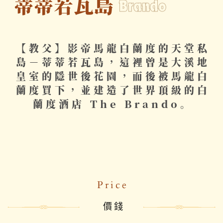
蒂蒂若瓦島
Brando
【教父】影帝馬龍白蘭度​的天堂私
島－蒂蒂若瓦​島，這裡曾是大溪地
皇室​的隱世後花園，而後被馬​龍白
蘭度買下，並建造了​世界頂級的白
蘭度酒店 ​The Brando。
Pr​ice
價錢​